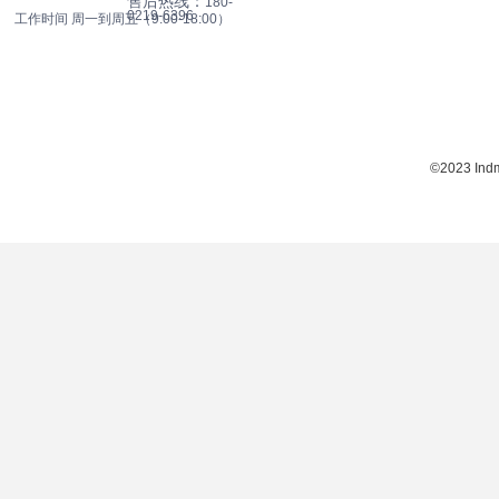
售后热线：
180-
0219-6396
工作时间 周一到周五（9:00-18:00）
©2023 Indma