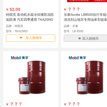
52.00
？？？
￥
￥
特固克 发动机水箱冷却液防冻防
乐泰/loctite LB8500自行车
垢防沸 汽车四季通用 TKA25RD
清洗剂山地车专用油单车链
滑油胶粘剂 360ml
品牌：特固克
品牌：乐泰
型号：TKA25RD
型号：LB 8500
加入购物车
加入购物车
？？？
？？？
￥
￥