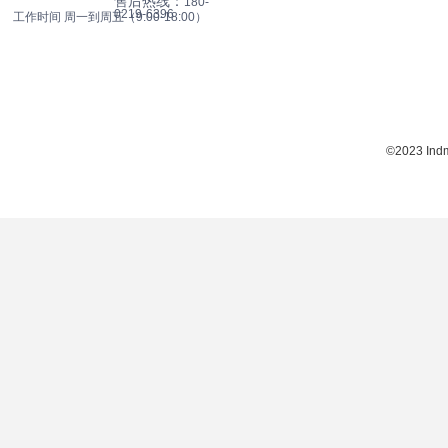
售后热线：
180-
0219-6396
工作时间 周一到周五（9:00-18:00）
©2023 Indma