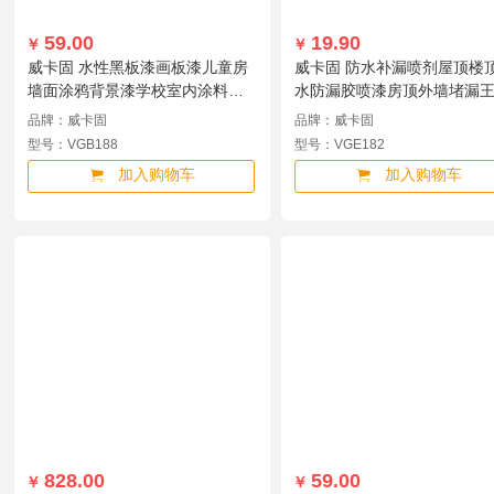
59.00
19.90
￥
￥
威卡固 水性黑板漆画板漆儿童房
威卡固 防水补漏喷剂屋顶楼
墙面涂鸦背景漆学校室内涂料深
水防漏胶喷漆房顶外墙堵漏
绿VGB188 1kg/桶 VGB188
雾材料灰色650mlVGE182
品牌：威卡固
品牌：威卡固
VGE182
型号：VGB188
型号：VGE182
加入购物车
加入购物车
828.00
59.00
￥
￥