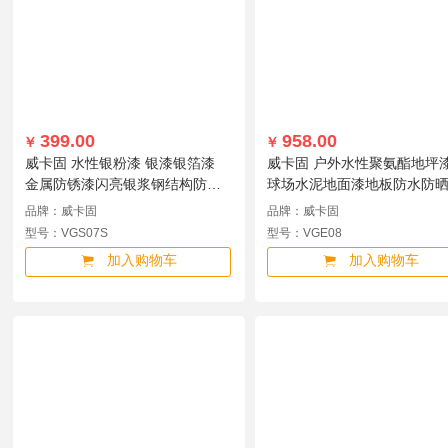
399.00
958.00
￥
￥
威卡固 水性银粉漆 银漆银箔漆
威卡固 户外水性聚氨酯地坪
金属防锈漆闪亮银浆钢结构防腐
球场水泥地面漆地板防水防
油漆 5kg/桶VGS07S VGS07S
滑室外耐候油漆双组份中灰
品牌：威卡固
品牌：威卡固
20kg主漆+1kg固化剂VGE08
型号：VGS07S
型号：VGE08
VGE08
加入购物车
加入购物车