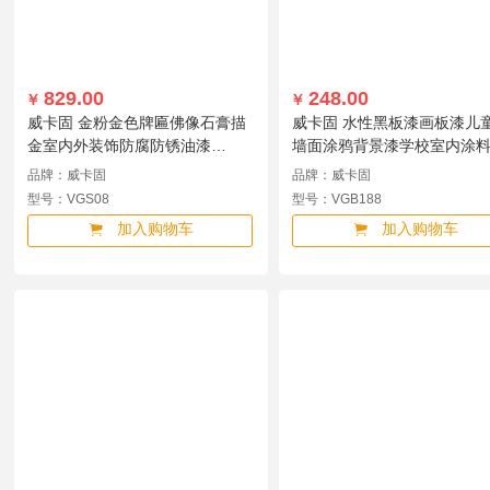
829.00
248.00
￥
￥
威卡固 金粉金色牌匾佛像石膏描
威卡固 水性黑板漆画板漆儿
金室内外装饰防腐防锈油漆
墙面涂鸦背景漆学校室内涂
15kg/桶VGS08 VGS08
酞蓝VGB188 5kg/桶 VGB18
品牌：威卡固
品牌：威卡固
型号：VGS08
型号：VGB188
加入购物车
加入购物车