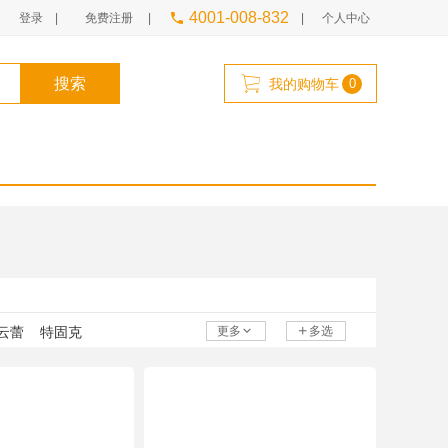
4001-008-832
登录 |
免费注册 |
|
个人中心
搜索
我的购物车
0
云蕾
特固克
更多
多选