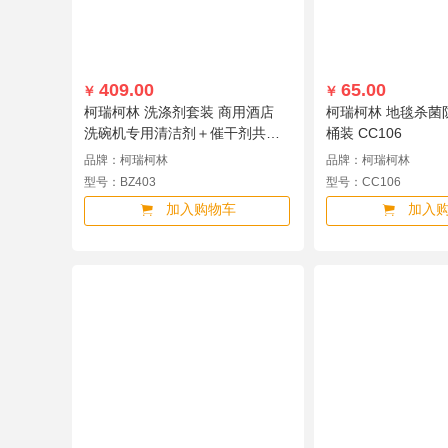
409.00
65.00
￥
￥
柯瑞柯林 洗涤剂套装 商用酒店
柯瑞柯林 地毯杀菌防霉
洗碗机专用清洁剂＋催干剂共
桶装 CC106
40L BZ403
品牌：柯瑞柯林
品牌：柯瑞柯林
型号：BZ403
型号：CC106
加入购物车
加入