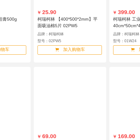
25.90
399.00
￥
￥
膏500g
柯瑞柯林 【400*500*2mm】平
柯瑞柯林 工
面吸油棉5片 02PW5
40cm*50cm
1包装 01W24
品牌：柯瑞柯林
品牌：柯瑞柯林
型号：02PW5
型号：01W24
购物车
加入购物车
69.00
169.00
￥
￥