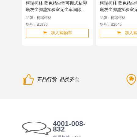
柯瑞柯林 蓝色粘尘垫可撕式粘脚
柯瑞柯林 蓝色粘尘
底灰尘脚垫实验室无尘车间除尘
底灰尘脚垫实验室
净化强力粘尘垫45*90cm 300张
净化强力粘尘垫 65*1
品牌：柯瑞柯林
品牌：柯瑞柯林
B1836
张 B2645
型号：B1836
型号：B2645
加入购物车
加入
正品行货
品类齐全
4001-008-
832