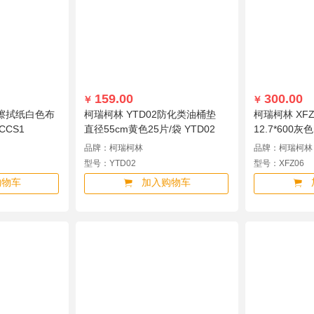
159.00
300.00
￥
￥
擦拭纸白色布
柯瑞柯林 YTD02防化类油桶垫
柯瑞柯林 XF
WCCS1
直径55cm黄色25片/袋 YTD02
12.7*600灰色
品牌：柯瑞柯林
品牌：柯瑞柯林
型号：YTD02
型号：XFZ06
购物车
加入购物车