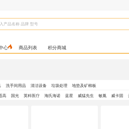
中心
商品列表
积分商城
具
洗手间用品
清洁设备
垃圾处理
地垫及矿棉板
适高
国光
英科医疗
海氏海诺
蓝星
威猛先生
敏胤
威卡固
尔
希安斯