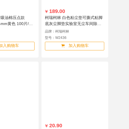
189.00
￥
业吸油棉压点款
柯瑞柯林 白色粘尘垫可撕式粘脚
*4mm黄色 100片/包
底灰尘脚垫实验室无尘车间除尘
净化强力粘尘垫 60*90cm 300张
品牌：柯瑞柯林
W2436
型号：W2436
加入购物车
加入购物车
20.90
￥