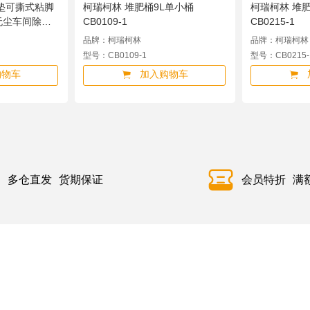
垫可撕式粘脚
柯瑞柯林 堆肥桶9L单小桶
柯瑞柯林 堆肥
无尘车间除尘
CB0109-1
CB0215-1
15cm 300
品牌：柯瑞柯林
品牌：柯瑞柯林
型号：CB0109-1
型号：CB0215-
购物车
加入购物车
多仓直发
货期保证
会员特折
满