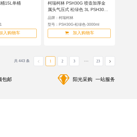
桶15L单桶
柯瑞柯林 PSH30G 喷壶加厚金
属头气压式 松绿色 3L PSH30G-
松绿色-3000ml
品牌：柯瑞柯林
1
型号：PSH30G-松绿色-3000ml
加入购物车
加入购物车
共 443 条
1
2
3
23
额包邮
阳光采购
一站服务