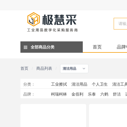
首页
品牌
全部商品分类
首页
/
商品列表
/
清洁用品
分类
：
工业擦拭
清洁用品
个人卫生
清洁工
品牌
：
柯瑞柯林
金佰利
乐泰
六鹤
舒洁
舒洁（Kleenex）
立白
澎博动力
诺贝