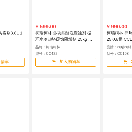
599.00
990.00
￥
￥
剂3.8L 1
柯瑞柯林 多功能酸洗缓蚀剂 循
柯瑞柯林 导
环水冷却塔缓蚀阻垢剂 25kg 1
25KG/桶 CC1
桶装 CC422
品牌：柯瑞柯林
品牌：柯瑞柯林
型号：CC422
型号：CC108
购物车
加入购物车