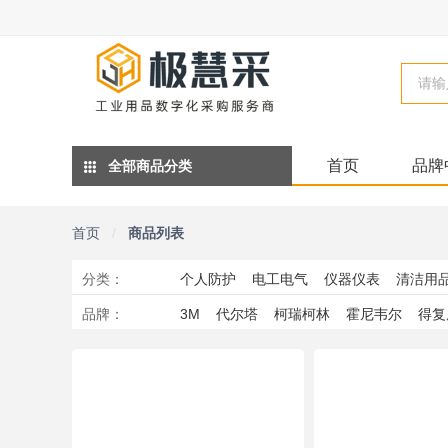
首页
品牌
全部商品分类
首页
/
商品列表
分类
：
个人防护
电工电气
仪器仪表
清洁用
品牌
：
3M
代尔塔
柯瑞柯林
霍尼韦尔
得复
管阀
办公
工业检测
磨具
实验室产
鞍琸宜
斯达
WD-40
雷克兰
中麦
双利
Vibra-Stop
莱尔
YD
洁乐特