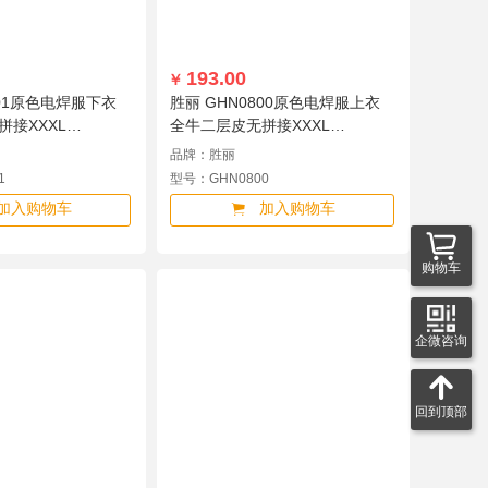
193.00
￥
801原色电焊服下衣
胜丽 GHN0800原色电焊服上衣
接XXXL
全牛二层皮无拼接XXXL
GHN0800
品牌：胜丽
1
型号：GHN0800
加入购物车
加入购物车
购物车
企微咨询
回到顶部