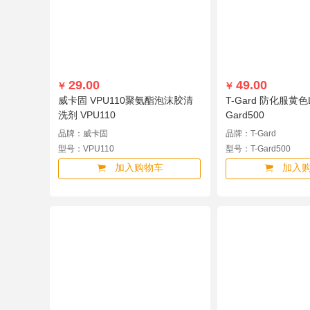
洁芙柔
唐丰
东安
大桥牌
邮宁
得
维德
海康威视
锐捷
上海药皂
上海
明盾
HOYO
洁丽雅
LocknLock
协
29.00
49.00
￥
￥
希安斯
NITEX
锢力耐
威卡固 VPU110聚氨酯泡沫胶清
T-Gard 防化服黄色
洗剂 VPU110
Gard500
品牌：威卡固
品牌：T-Gard
型号：VPU110
型号：T-Gard500
加入购物车
加入