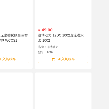
UN
超能
雕牌
海笛
先生
敏胤
威卡固
动力
ABB
极顶
49.00
￥
业无尘擦拭纸白色布
澎博动力 12DC 1002直流潜水
张/包 WCCS1
泵 1002
品牌：澎博动力
型号：1002
加入购物车
加入购物车