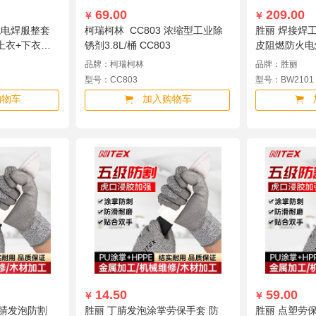
69.00
209.00
￥
￥
原色电焊服整套
柯瑞柯林 CC803 浓缩型工业除
胜丽 焊接焊
上衣+下衣
锈剂3.8L/桶 CC803
皮阻燃防火电
BW2101 M码
品牌：柯瑞柯林
品牌：胜丽
型号：CC803
型号：BW2101
购物车
加入购物车
14.50
59.00
￥
￥
丁腈发泡防割
胜丽 丁腈发泡涂掌劳保手套 防
胜丽 点塑劳