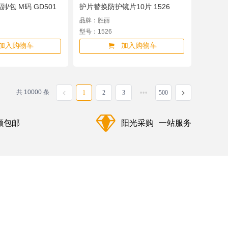
/包 M码 GD501
护片替换防护镜片10片 1526
品牌：胜丽
型号：1526
加入购物车
加入购物车
共 10000 条
1
2
3
500
额包邮
阳光采购
一站服务