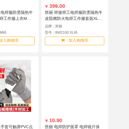
399.00
￥
工电焊服防烫隔热牛
胜丽 焊接焊工电焊服防烫隔热牛
焊工作服上衣M码
皮阻燃防火电焊工作服套装XL码
BW2100 XL码
品牌：胜丽
 M码
型号：BW2100 XL码
加入购物车
加入购物车
10.90
￥
保手套可触屏PVC点
胜丽 电焊防护面罩 电焊镜片保