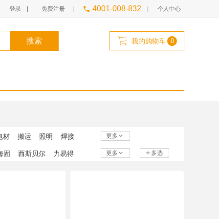
4001-008-832
登录 |
免费注册 |
|
个人中心
搜索
我的购物车
0
包材
搬运
照明
焊接
更多
海固
西斯贝尔
力易得
更多
多选
鹤
AINI
T-Gard
塞莫诗
GOL-SIV
美菱