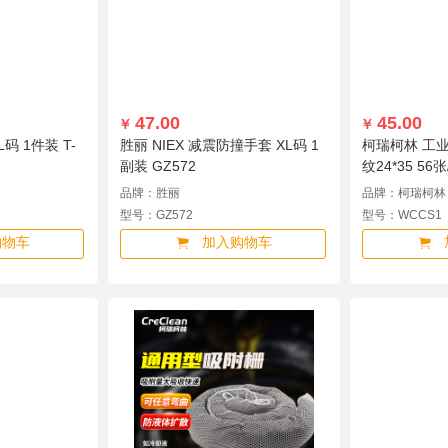
力
力达
普达
邦拭
美孚
贝得力
V-Flex
HRB
蓝星
ANSH
科建
安全牌
茶花
普联
白猫
华拓
天堂
金纺
舜能
威猛
恩
利仁
特固克
小熊
尼泰克思
舒洁（Kleenex）
福临门
澎博
47.00
45.00
￥
￥
L码 1件装 T-
胜丽 NIEX 减震防撞手套 XL码 1
柯瑞柯林 工
副装 GZ572
纹24*35 56
品牌：胜丽
品牌：柯瑞柯林
型号：GZ572
型号：WCCS1
购物车
加入购物车