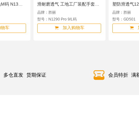
码 N1322
滑耐磨透气 工地工厂装配手套L
塑防滑透气12副
码 N1290 Pro N1290 Pro 9/L码
品牌：胜丽
品牌：胜丽
型号：N1290 Pro 9/L码
型号：GD501
购物车
加入购物车
多仓直发
货期保证
会员特折
满