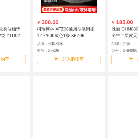
300.00
185.00
￥
￥
防化类油桶垫
柯瑞柯林 XFZ06通用型吸附栅
胜丽 GHN0
袋 YTD02
12.7*600灰色1条 XFZ06
全牛二层皮无拼
GHN0801
品牌：柯瑞柯林
品牌：胜丽
型号：XFZ06
型号：GHN080
购物车
加入购物车