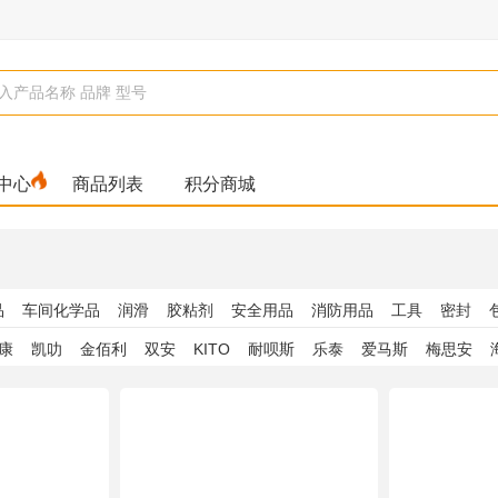
中心
商品列表
积分商城
品
车间化学品
润滑
胶粘剂
安全用品
消防用品
工具
密封
康
凯叻
金佰利
双安
KITO
耐呗斯
乐泰
爱马斯
梅思安
品
基础建材
耐磨防护
导热材料
泵
胜丽
赛立特安全
海申
世达
史丹利
灯塔牌
安思尔
公牛
六
舒洁
适高
国光
英科医疗
施尔洁
海氏海诺
袋鼠医生
陶熙