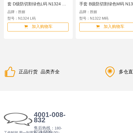
套 D级防切割绿色L码 N1324 L
手套 B级防切割绿色M码 N13
码
M码
品牌：胜丽
品牌：胜丽
型号：N1324 L码
型号：N1322 M码
加入购物车
加入购物车
正品行货
品类齐全
多仓
4001-008-
832
售后热线：
180-
0219-6396
工作时间 周一到周五（9:00-18:00）