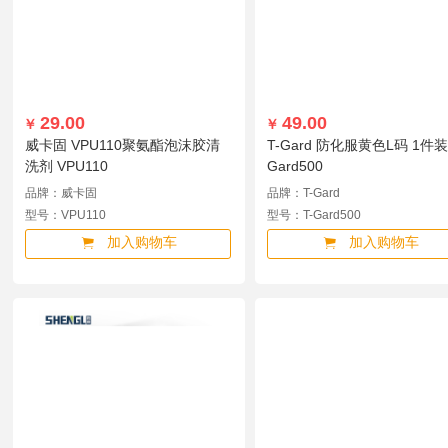
洁芙柔
唐丰
东安
大桥牌
邮宁
得力
力达
维德
海康威视
锐捷
上海药皂
上海
科建
明盾
HOYO
洁丽雅
LocknLock
协恩
利仁
29.00
49.00
￥
￥
希安斯
NITEX
锢力耐
威卡固 VPU110聚氨酯泡沫胶清
T-Gard 防化服黄色L码 1件装 
洗剂 VPU110
Gard500
品牌：威卡固
品牌：T-Gard
型号：VPU110
型号：T-Gard500
加入购物车
加入购物车