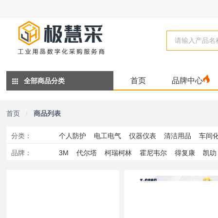
首页
品牌中心
全部商品分类
首页
/
商品列表
分类
：
个人防护
电工电气
仪器仪表
清洁用品
车间
品牌
：
3M
代尔塔
柯瑞柯林
霍尼韦尔
得复康
凯叻
管阀
办公
工业检测
磨具
实验室产品
基础
鞍琸宜
斯达
WD-40
雷克兰
中麦
胜丽
赛
双利
Vibra-Stop
莱尔
YD
洁乐特
舒洁
适